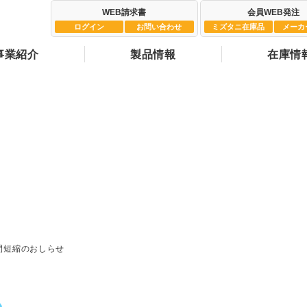
WEB請求書
会員WEB発注
ログイン
お問い合わせ
ミズタニ在庫品
メーカ
事業紹介
製品情報
在庫情
お知らせ
Information
間短縮のおしらせ