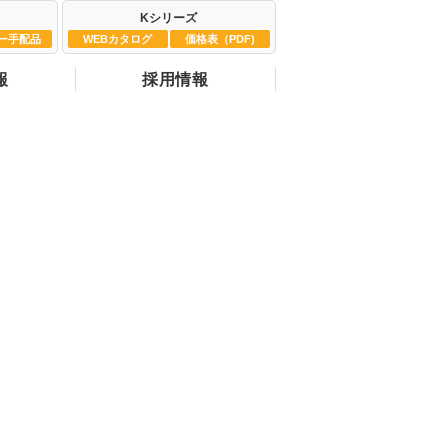
Kシリーズ
ー手配品
WEBカタログ
価格表（PDF)
報
採用情報