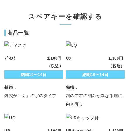
スペアキーを確認する
商品一覧
ﾃﾞｨｽｸ
1,100円
U9
1,100円
（税込）
（税込）
納期10〜14日
納期10〜14日
特徴：
特徴：
鍵穴が「く」の字のタイプ
鍵の左右の刻みが異なる鍵に
向き有り
UR
1,100円
URキャップ付
1,320円