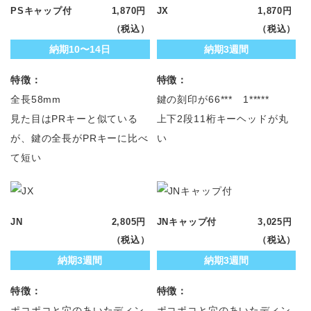
PSキャップ付
1,870円
JX
1,870円
（税込）
（税込）
納期10〜14日
納期3週間
特徴：
特徴：
全長58mm
鍵の刻印が66*** 1*****
見た目はPRキーと似ている
上下2段11桁キーヘッドが丸
が、鍵の全長がPRキーに比べ
い
て短い
JN
2,805円
JNキャップ付
3,025円
（税込）
（税込）
納期3週間
納期3週間
特徴：
特徴：
ポコポコと穴のあいたディン
ポコポコと穴のあいたディン